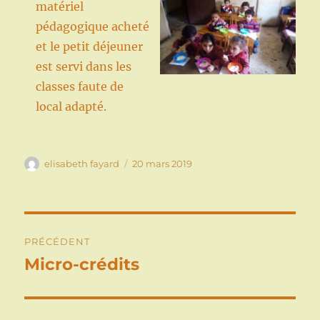
matériel
pédagogique acheté
et le petit déjeuner
est servi dans les
classes faute de
local adapté.
Auteur
Publié
elisabeth fayard
20 mars 2019
le
Navigation
PRÉCÉDENT
de
Micro-crédits
Publication
précédente :
l’article