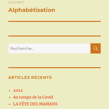
SUIVANT
Alphabétisation
Publication
suivante :
RE
Recherche
pour :
ARTICLES RÉCENTS
2022
Au temps de la Covid
LA FÊTE DES MAMANS