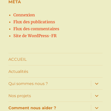
MÉTA
Connexion
Flux des publications
Flux des commentaires
Site de WordPress-FR
ACCUEIL
Actualités
ouvrir
Qui sommes nous ?
le
sous-
menu
ouvrir
Nos projets
le
sous-
menu
ouvrir
Comment nous aider ?
le